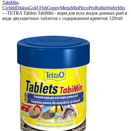
TabiMin
Cichlid
Diskus
Gold Fish
Guppy
Menu
Min
Pleco
Pro
Rubin
WaferMix
—
TETRA Tablets TabiMin - корм для всех видов донных рыб в
виде двухцветных таблеток с содержанием креветок 120таб