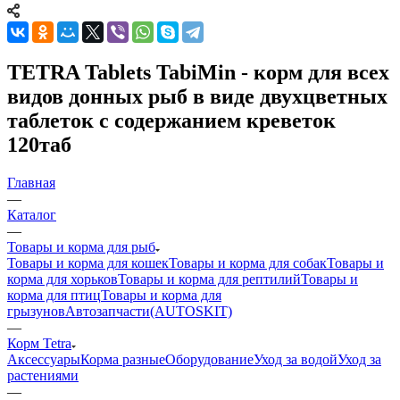
TETRA Tablets TabiMin - корм для всех
видов донных рыб в виде двухцветных
таблеток с содержанием креветок
120таб
Главная
—
Каталог
—
Товары и корма для рыб
Товары и корма для кошек
Товары и корма для собак
Товары и
корма для хорьков
Товары и корма для рептилий
Товары и
корма для птиц
Товары и корма для
грызунов
Автозапчасти(AUTOSKIT)
—
Корм Tetra
Аксессуары
Корма разные
Оборудование
Уход за водой
Уход за
растениями
—