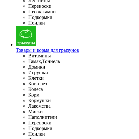
Лестницы
Переноски
Песок,камни
Подкормки
Поилки
Товары и корма для грызунов
Витамины
Гамак,Тоннель
Домики
Игрушки
Клетки
Когтерез
Колеса
Корм
Кормушки
Лакомства
Миски
Наполнители
Переноски
Подкормки
Поилки