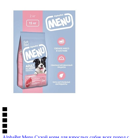
AlphaPet Menu Сухой корм для взрослых собак всех пород с