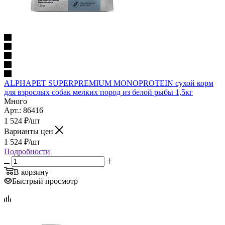
ALPHAPET SUPERPREMIUM MONOPROTEIN сухой корм
для взрослых собак мелких пород из белой рыбы 1,5кг
Много
Арт.: 86416
1 524
₽
/шт
Варианты цен
1 524
₽
/шт
Подробности
В корзину
Быстрый просмотр