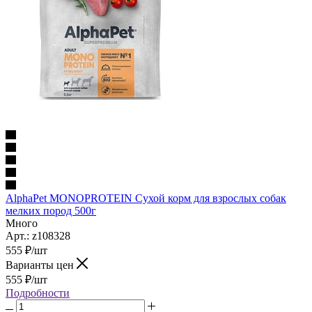
AlphaPet MONOPROTEIN Сухой корм для взрослых собак
мелких пород 500г
Много
Арт.: z108328
555
₽
/шт
Варианты цен
555
₽
/шт
Подробности