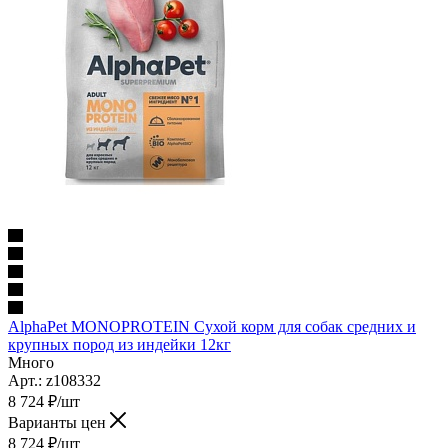
AlphaPet MONOPROTEIN Сухой корм для собак средних и
крупных пород из индейки 12кг
Много
Арт.: z108332
8 724
₽
/шт
Варианты цен
8 724
₽
/шт