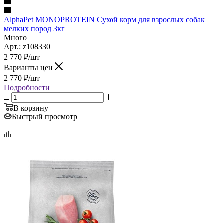
AlphaPet MONOPROTEIN Сухой корм для взрослых собак
мелких пород 3кг
Много
Арт.: z108330
2 770
₽
/шт
Варианты цен
2 770
₽
/шт
Подробности
В корзину
Быстрый просмотр