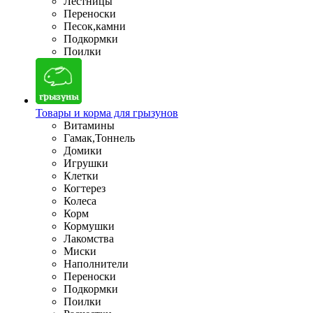
Лестницы
Переноски
Песок,камни
Подкормки
Поилки
Товары и корма для грызунов
Витамины
Гамак,Тоннель
Домики
Игрушки
Клетки
Когтерез
Колеса
Корм
Кормушки
Лакомства
Миски
Наполнители
Переноски
Подкормки
Поилки