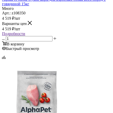
говядиной 15кг
Много
Арт.: z108350
4 519
₽
/шт
Варианты цен
4 519
₽
/шт
Подробности
В корзину
Быстрый просмотр