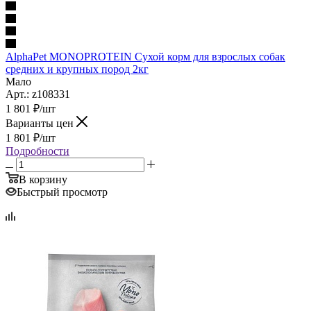
AlphaPet MONOPROTEIN Сухой корм для взрослых собак
средних и крупных пород 2кг
Мало
Арт.: z108331
1 801
₽
/шт
Варианты цен
1 801
₽
/шт
Подробности
В корзину
Быстрый просмотр