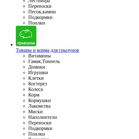
Лестницы
Переноски
Песок,камни
Подкормки
Поилки
Товары и корма для грызунов
Витамины
Гамак,Тоннель
Домики
Игрушки
Клетки
Когтерез
Колеса
Корм
Кормушки
Лакомства
Миски
Наполнители
Переноски
Подкормки
Поилки