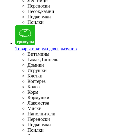
Лестницы
Переноски
Песок,камни
Подкормки
Поилки
Товары и корма для грызунов
Витамины
Гамак,Тоннель
Домики
Игрушки
Клетки
Когтерез
Колеса
Корм
Кормушки
Лакомства
Миски
Наполнители
Переноски
Подкормки
Поилки