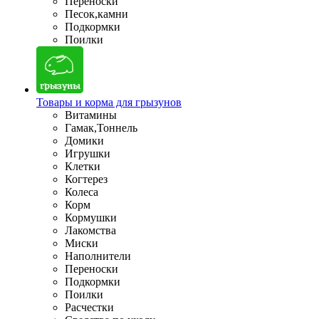
Переноски
Песок,камни
Подкормки
Поилки
Товары и корма для грызунов
Витамины
Гамак,Тоннель
Домики
Игрушки
Клетки
Когтерез
Колеса
Корм
Кормушки
Лакомства
Миски
Наполнители
Переноски
Подкормки
Поилки
Расчестки