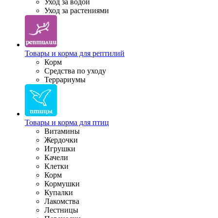
Уход за водой
Уход за растениями
Товары и корма для рептилий
Корм
Средства по уходу
Террариумы
Товары и корма для птиц
Витамины
Жердочки
Игрушки
Качели
Клетки
Корм
Кормушки
Купалки
Лакомства
Лестницы