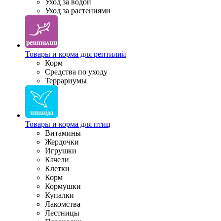
Уход за водой
Уход за растениями
Товары и корма для рептилий
Корм
Средства по уходу
Террариумы
Товары и корма для птиц
Витамины
Жердочки
Игрушки
Качели
Клетки
Корм
Кормушки
Купалки
Лакомства
Лестницы