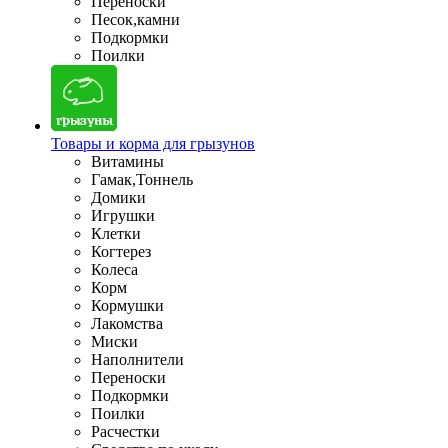
Переноски
Песок,камни
Подкормки
Поилки
Товары и корма для грызунов
Витамины
Гамак,Тоннель
Домики
Игрушки
Клетки
Когтерез
Колеса
Корм
Кормушки
Лакомства
Миски
Наполнители
Переноски
Подкормки
Поилки
Расчестки