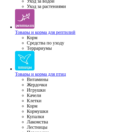
Уход за водой
Уход за растениями
Товары и корма для рептилий
Корм
Средства по уходу
Террариумы
Товары и корма для птиц
Витамины
Жердочки
Игрушки
Качели
Клетки
Корм
Кормушки
Купалки
Лакомства
Лестницы