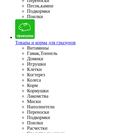
Переноски
Песок,камни
Подкормки
Поилки
Товары и корма для грызунов
Витамины
Гамак,Тоннель
Домики
Игрушки
Клетки
Когтерез
Колеса
Корм
Кормушки
Лакомства
Миски
Наполнители
Переноски
Подкормки
Поилки
Расчестки