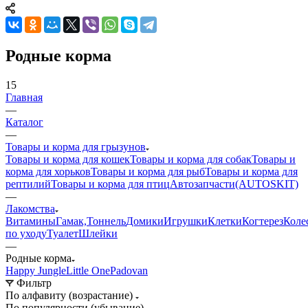
Родные корма
15
Главная
—
Каталог
—
Товары и корма для грызунов
Товары и корма для кошек
Товары и корма для собак
Товары и
корма для хорьков
Товары и корма для рыб
Товары и корма для
рептилий
Товары и корма для птиц
Автозапчасти(AUTOSKIT)
—
Лакомства
Витамины
Гамак,Тоннель
Домики
Игрушки
Клетки
Когтерез
Коле
по уходу
Туалет
Шлейки
—
Родные корма
Happy Jungle
Little One
Padovan
Фильтр
По алфавиту (возрастание)
По популярности (убывание)