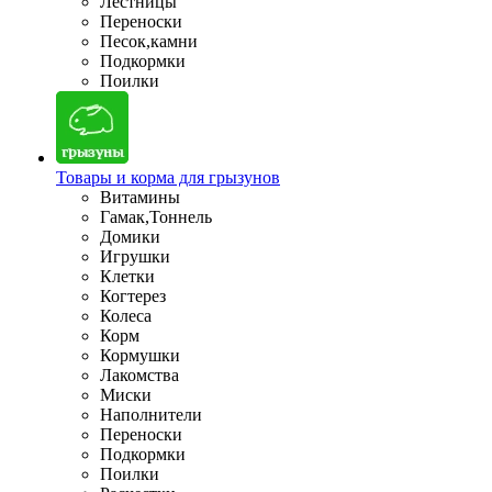
Лестницы
Переноски
Песок,камни
Подкормки
Поилки
Товары и корма для грызунов
Витамины
Гамак,Тоннель
Домики
Игрушки
Клетки
Когтерез
Колеса
Корм
Кормушки
Лакомства
Миски
Наполнители
Переноски
Подкормки
Поилки