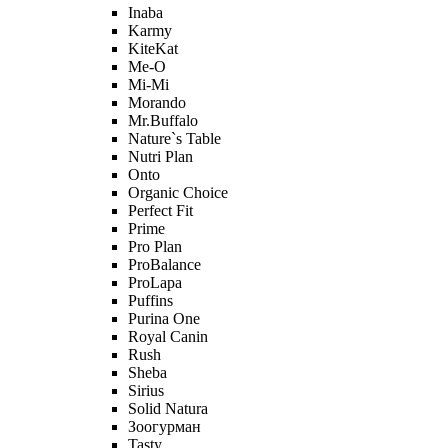
Inaba
Karmy
KiteKat
Me-O
Mi-Мi
Morando
Mr.Buffalo
Nature`s Table
Nutri Plan
Onto
Organic Сhoice
Perfect Fit
Prime
Pro Plan
ProBalance
ProLapa
Puffins
Purina One
Royal Canin
Rush
Sheba
Sirius
Solid Natura
Зоогурман
Tasty