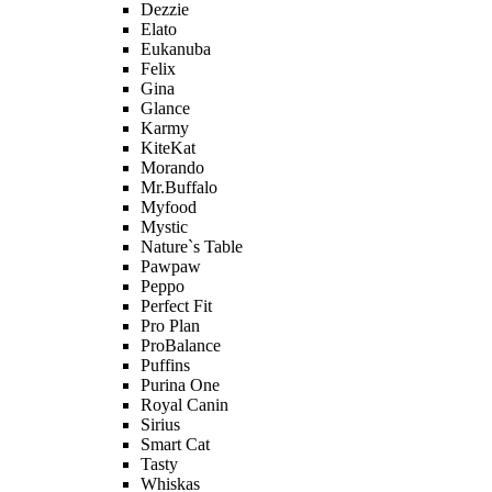
Dezzie
Elato
Eukanuba
Felix
Gina
Glance
Karmy
KiteKat
Morando
Mr.Buffalo
Myfood
Mystic
Nature`s Table
Pawpaw
Peppo
Perfect Fit
Pro Plan
ProBalance
Puffins
Purina One
Royal Canin
Sirius
Smart Cat
Tasty
Whiskas