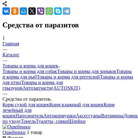
Средства от паразитов
1
Главная
—
Каталог
—
Товары и корма для кошек
Товары и корма для собак
Товары и корма для хорьков
Товары
и корма для рыб
Товары и корма для рептилий
Товары и корма
для птиц
Товары и корма для
грызунов
Автозапчасти(AUTOSKIT)
—
Средства от паразитов
Корм сухой для кошек
Корм влажный для кошек
Корм
лечебный для
кошек
Наполнитель
Автокормушки
Аксессуары
Витамины
Домик
по уходу
Тонель
Туалеты, совки
Шлейки
Ошейники
1 товар
Фильтр