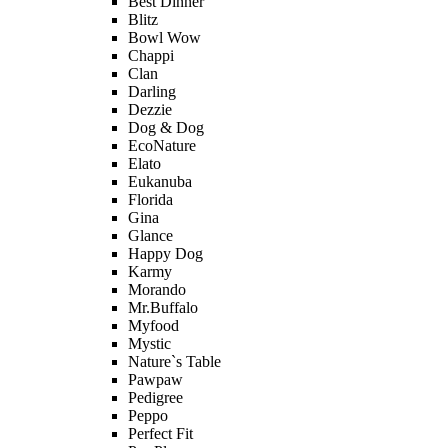
Best Dinner
Blitz
Bowl Wow
Chappi
Clan
Darling
Dezzie
Dog & Dog
EcoNature
Elato
Eukanuba
Florida
Gina
Glance
Happy Dog
Karmy
Morando
Mr.Buffalo
Myfood
Mystic
Nature`s Table
Pawpaw
Pedigree
Peppo
Perfect Fit