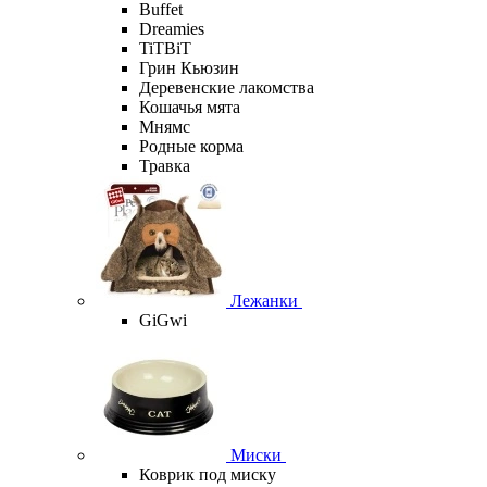
Buffet
Dreamies
TiTBiT
Грин Кьюзин
Деревенские лакомства
Кошачья мята
Мнямс
Родные корма
Травка
Лежанки
GiGwi
Миски
Коврик под миску