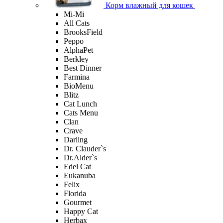
Корм влажный для кошек
Mi-Мi
All Cats
BrooksField
Peppo
AlphaPet
Berkley
Best Dinner
Farmina
BioMenu
Blitz
Cat Lunch
Cats Menu
Clan
Crave
Darling
Dr. Clauder`s
Dr.Alder`s
Edel Cat
Eukanuba
Felix
Florida
Gourmet
Happy Cat
Herbax