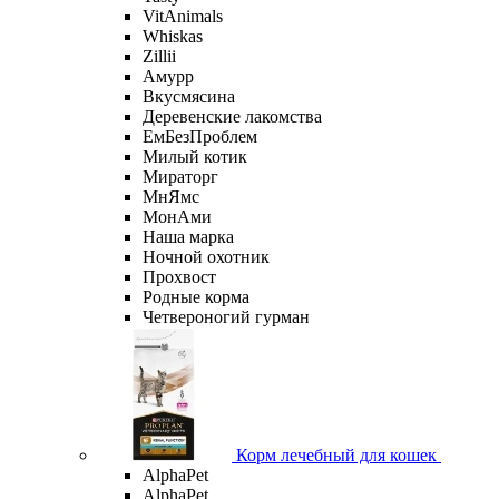
VitAnimals
Whiskas
Zillii
Амурр
Вкусмясина
Деревенские лакомства
ЕмБезПроблем
Милый котик
Мираторг
МнЯмс
МонАми
Наша марка
Ночной охотник
Прохвост
Родные корма
Четвероногий гурман
Корм лечебный для кошек
AlphaPet
AlphaPet