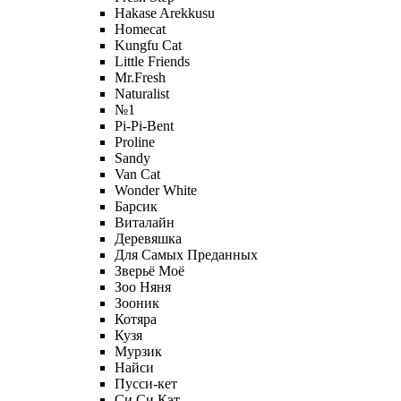
Hakase Arekkusu
Homecat
Kungfu Cat
Little Friends
Mr.Fresh
Naturalist
№1
Pi-Pi-Bent
Proline
Sandy
Van Cat
Wonder White
Барсик
Виталайн
Деревяшка
Для Самых Преданных
Зверьё Моё
Зоо Няня
Зооник
Котяра
Кузя
Мурзик
Найси
Пусси-кет
Си Си Кэт