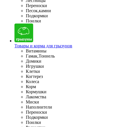
Лестницы
Переноски
Песок,камни
Подкормки
Поилки
Товары и корма для грызунов
Витамины
Гамак,Тоннель
Домики
Игрушки
Клетки
Когтерез
Колеса
Корм
Кормушки
Лакомства
Миски
Наполнители
Переноски
Подкормки
Поилки