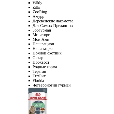
Wildy
Zillii
ZooRing
Амурр
Деревенские лакомства
Для Самых Преданных
Зоогурман
Мираторг
Мон Ами
Наш рацион
Наша марка
Ночной охотник
Оскар
Прохвост
Родные корма
Терагав
ТитБит
Florida
Четвероногий гурман