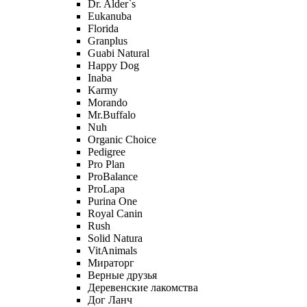
Dr. Alder`s
Eukanuba
Florida
Granplus
Guabi Natural
Happy Dog
Inaba
Karmy
Morando
Mr.Buffalo
Nuh
Organic Сhoice
Pedigree
Pro Plan
ProBalance
ProLapa
Purina One
Royal Canin
Rush
Solid Natura
VitAnimals
Мираторг
Верные друзья
Деревенские лакомства
Дог Ланч