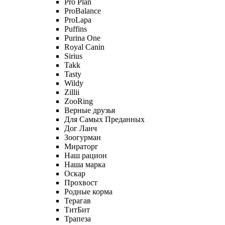
Pro Plan
ProBalance
ProLapa
Puffins
Purina One
Royal Canin
Sirius
Takk
Tasty
Wildy
Zillii
ZooRing
Верные друзья
Для Самых Преданных
Дог Ланч
Зоогурман
Мираторг
Наш рацион
Наша марка
Оскар
Прохвост
Родные корма
Терагав
ТитБит
Трапеза