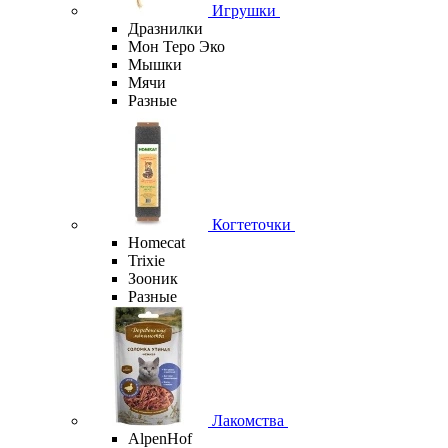
Игрушки
Дразнилки
Мон Теро Эко
Мышки
Мячи
Разные
Когтеточки
Homecat
Trixie
Зооник
Разные
Лакомства
AlpenHof