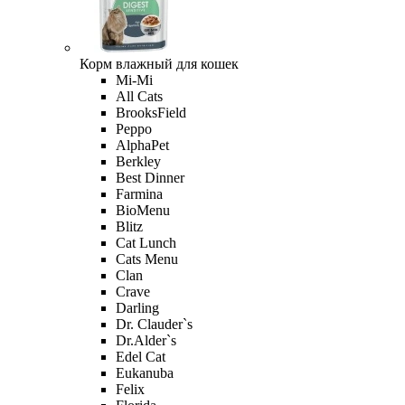
Корм влажный для кошек
Mi-Мi
All Cats
BrooksField
Peppo
AlphaPet
Berkley
Best Dinner
Farmina
BioMenu
Blitz
Cat Lunch
Cats Menu
Clan
Crave
Darling
Dr. Clauder`s
Dr.Alder`s
Edel Cat
Eukanuba
Felix