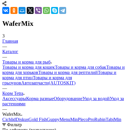
WaferMix
3
Главная
—
Каталог
—
Товары и корма для рыб
Товары и корма для кошек
Товары и корма для собак
Товары и
корма для хорьков
Товары и корма для рептилий
Товары и
корма для птиц
Товары и корма для
грызунов
Автозапчасти(AUTOSKIT)
—
Корм Tetra
Аксессуары
Корма разные
Оборудование
Уход за водой
Уход за
растениями
—
WaferMix
Cichlid
Diskus
Gold Fish
Guppy
Menu
Min
Pleco
Pro
Rubin
TabiMin
Фильтр
По алфавиту (возрастание)