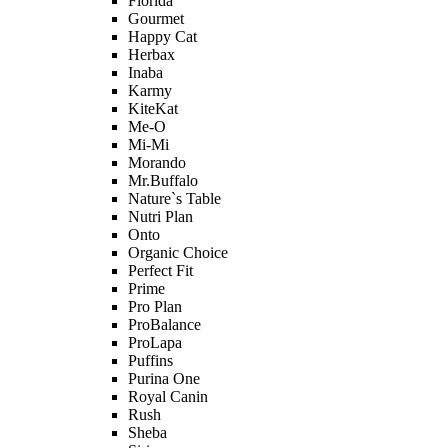
Florida
Gourmet
Happy Cat
Herbax
Inaba
Karmy
KiteKat
Me-O
Mi-Мi
Morando
Mr.Buffalo
Nature`s Table
Nutri Plan
Onto
Organic Сhoice
Perfect Fit
Prime
Pro Plan
ProBalance
ProLapa
Puffins
Purina One
Royal Canin
Rush
Sheba