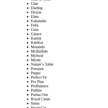
Clan
Darling
Dezzie
Elato
Eukanuba
Felix
Gina
Glance
Karmy
KiteKat
Morando
Mr.Buffalo
Myfood
Mystic
Nature`s Table
Pawpaw
Peppo
Perfect Fit
Pro Plan
ProBalance
Puffins
Purina One
Royal Canin
Sirius
Smart Cat