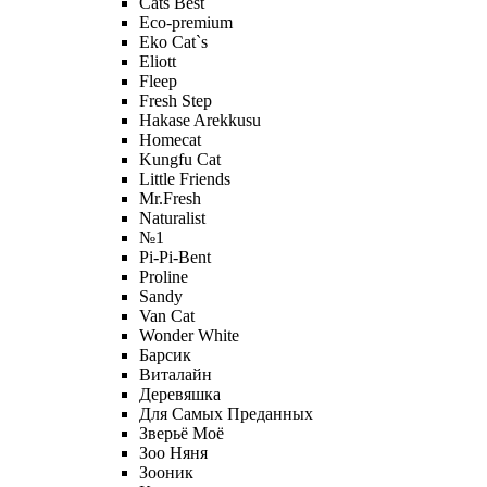
Cats Best
Eco-premium
Eko Cat`s
Eliott
Fleep
Fresh Step
Hakase Arekkusu
Homecat
Kungfu Cat
Little Friends
Mr.Fresh
Naturalist
№1
Pi-Pi-Bent
Proline
Sandy
Van Cat
Wonder White
Барсик
Виталайн
Деревяшка
Для Самых Преданных
Зверьё Моё
Зоо Няня
Зооник