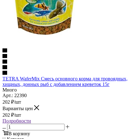
TETRA WaferMix Смесь основного корма для тровоядных,
хищных, донных рыб с добавлением креветок 15г
Много
Арт.: 22390
202
₽
/шт
Варианты цен
202
₽
/шт
Подробности
В корзину