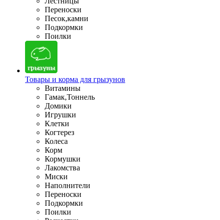
Лестницы
Переноски
Песок,камни
Подкормки
Поилки
Товары и корма для грызунов
Витамины
Гамак,Тоннель
Домики
Игрушки
Клетки
Когтерез
Колеса
Корм
Кормушки
Лакомства
Миски
Наполнители
Переноски
Подкормки
Поилки