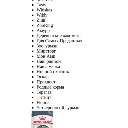
Tasty
Whiskas
Wildy
Zillii
ZooRing
Амурр
Деревенские лакомства
Для Самых Преданных
Зоогурман
Мираторг
Мон Ами
Наш рацион
Наша марка
Ночной охотник
Оскар
Прохвост
Родные корма
Терагав
ТитБит
Florida
Четвероногий гурман