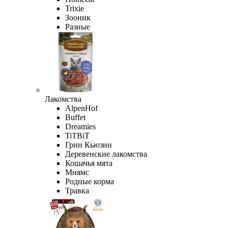
Trixie
Зооник
Разные
Лакомства
AlpenHof
Buffet
Dreamies
TiTBiT
Грин Кьюзин
Деревенские лакомства
Кошачья мята
Мнямс
Родные корма
Травка