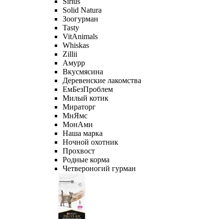
Sirius
Solid Natura
Зоогурман
Tasty
VitAnimals
Whiskas
Zillii
Амурр
Вкусмясина
Деревенские лакомства
ЕмБезПроблем
Милый котик
Мираторг
МнЯмс
МонАми
Наша марка
Ночной охотник
Прохвост
Родные корма
Четвероногий гурман