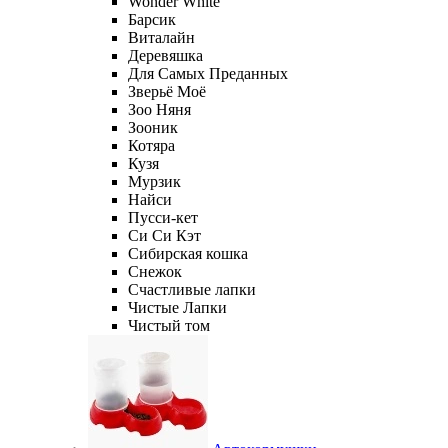
Wonder White
Барсик
Виталайн
Деревяшка
Для Самых Преданных
Зверьё Моё
Зоо Няня
Зооник
Котяра
Кузя
Мурзик
Найси
Пусси-кет
Си Си Кэт
Сибирская кошка
Снежок
Счастливые лапки
Чистые Лапки
Чистый том