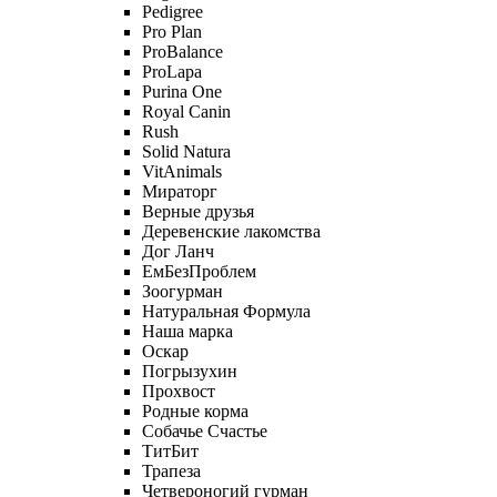
Pedigree
Pro Plan
ProBalance
ProLapa
Purina One
Royal Canin
Rush
Solid Natura
VitAnimals
Мираторг
Верные друзья
Деревенские лакомства
Дог Ланч
ЕмБезПроблем
Зоогурман
Натуральная Формула
Наша марка
Оскар
Погрызухин
Прохвост
Родные корма
Собачье Счастье
ТитБит
Трапеза
Четвероногий гурман