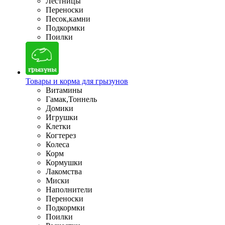
Лестницы
Переноски
Песок,камни
Подкормки
Поилки
Товары и корма для грызунов
Витамины
Гамак,Тоннель
Домики
Игрушки
Клетки
Когтерез
Колеса
Корм
Кормушки
Лакомства
Миски
Наполнители
Переноски
Подкормки
Поилки