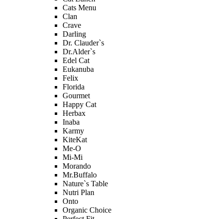
Cats Menu
Clan
Crave
Darling
Dr. Clauder`s
Dr.Alder`s
Edel Cat
Eukanuba
Felix
Florida
Gourmet
Happy Cat
Herbax
Inaba
Karmy
KiteKat
Me-O
Mi-Мi
Morando
Mr.Buffalo
Nature`s Table
Nutri Plan
Onto
Organic Сhoice
Perfect Fit