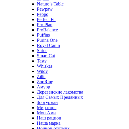
Nature`s Table
Pawpaw
Peppo
Perfect Fit
Pro Plan
ProBalance
Puffins
Purina One
Royal Canin
Sirius
Smart Cat
Tasty
Whiskas
Wildy
Zillii
ZooRing
Амурр
Деревенские лакомства
Для Самых Преданных
Зоогурман
Мираторг
Мон Ами
Наш рацион
Наша марка
Ночной охотник