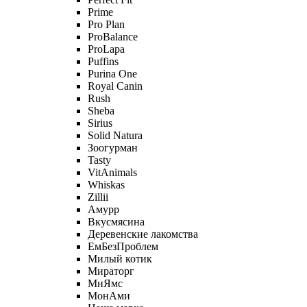
Prime
Pro Plan
ProBalance
ProLapa
Puffins
Purina One
Royal Canin
Rush
Sheba
Sirius
Solid Natura
Зоогурман
Tasty
VitAnimals
Whiskas
Zillii
Амурр
Вкусмясина
Деревенские лакомства
ЕмБезПроблем
Милый котик
Мираторг
МнЯмс
МонАми