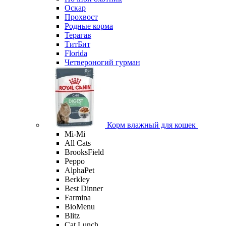
Оскар
Прохвост
Родные корма
Терагав
ТитБит
Florida
Четвероногий гурман
Корм влажный для кошек
Mi-Мi
All Cats
BrooksField
Peppo
AlphaPet
Berkley
Best Dinner
Farmina
BioMenu
Blitz
Cat Lunch