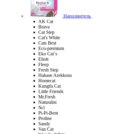
Наполнитель
AK Cat
Brava
Cat Step
Cat's White
Cats Best
Eco-premium
Eko Cat`s
Eliott
Fleep
Fresh Step
Hakase Arekkusu
Homecat
Kungfu Cat
Little Friends
Mr.Fresh
Naturalist
№1
Pi-Pi-Bent
Proline
Sandy
Van Cat