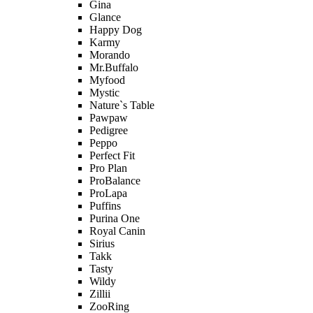
Gina
Glance
Happy Dog
Karmy
Morando
Mr.Buffalo
Myfood
Mystic
Nature`s Table
Pawpaw
Pedigree
Peppo
Perfect Fit
Pro Plan
ProBalance
ProLapa
Puffins
Purina One
Royal Canin
Sirius
Takk
Tasty
Wildy
Zillii
ZooRing