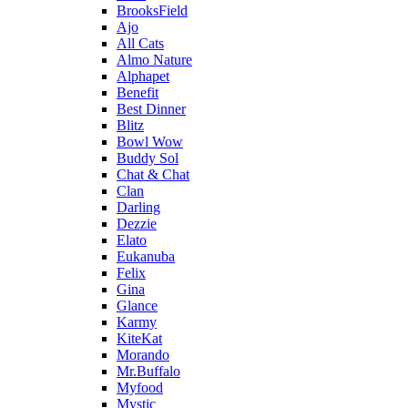
BrooksField
Ajo
All Cats
Almo Nature
Alphapet
Benefit
Best Dinner
Blitz
Bowl Wow
Buddy Sol
Chat & Chat
Clan
Darling
Dezzie
Elato
Eukanuba
Felix
Gina
Glance
Karmy
KiteKat
Morando
Mr.Buffalo
Myfood
Mystic