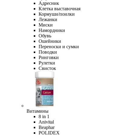
Адресник
Клетка выставочная
Кормуши/поилки
Лежанки
Миски
Намордники
Обувь
Ошейники
Переноски и сумки
Поводки
Ринговки
Рулетки
Свисток
Витамины
8 in 1
Anivital
Beaphar
POLIDEX