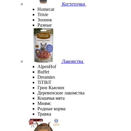
Когтеточки
Homecat
Trixie
Зооник
Разные
Лакомства
AlpenHof
Buffet
Dreamies
TiTBiT
Грин Кьюзин
Деревенские лакомства
Кошачья мята
Мнямс
Родные корма
Травка