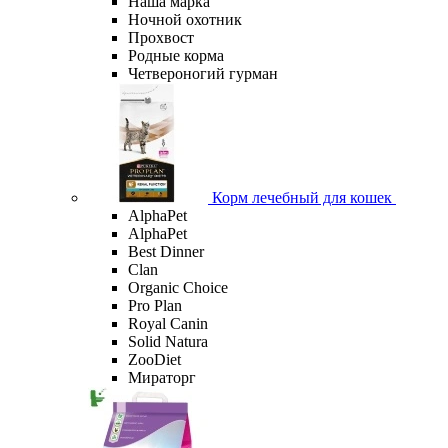
Наша марка
Ночной охотник
Прохвост
Родные корма
Четвероногий гурман
Корм лечебный для кошек
AlphaPet
AlphaPet
Best Dinner
Clan
Organic Сhoice
Pro Plan
Royal Canin
Solid Natura
ZooDiet
Мираторг