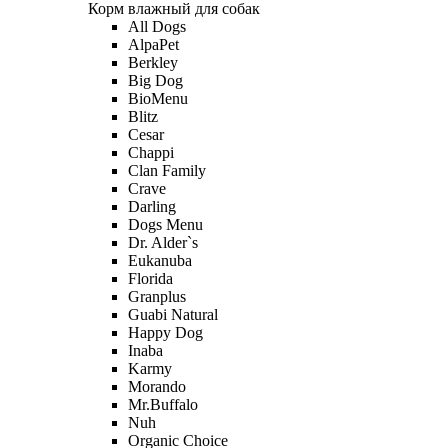
Корм влажный для собак
All Dogs
AlpaPet
Berkley
Big Dog
BioMenu
Blitz
Cesar
Chappi
Clan Family
Crave
Darling
Dogs Menu
Dr. Alder`s
Eukanuba
Florida
Granplus
Guabi Natural
Happy Dog
Inaba
Karmy
Morando
Mr.Buffalo
Nuh
Organic Сhoice