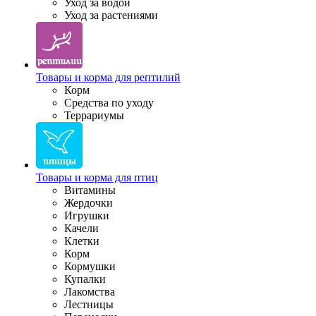
Уход за водой
Уход за растениями
Товары и корма для рептилий
Корм
Средства по уходу
Террариумы
Товары и корма для птиц
Витамины
Жердочки
Игрушки
Качели
Клетки
Корм
Кормушки
Купалки
Лакомства
Лестницы