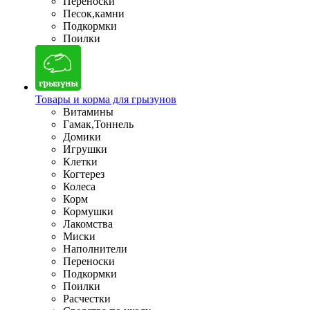
Переноски
Песок,камни
Подкормки
Поилки
Товары и корма для грызунов
Витамины
Гамак,Тоннель
Домики
Игрушки
Клетки
Когтерез
Колеса
Корм
Кормушки
Лакомства
Миски
Наполнители
Переноски
Подкормки
Поилки
Расчестки