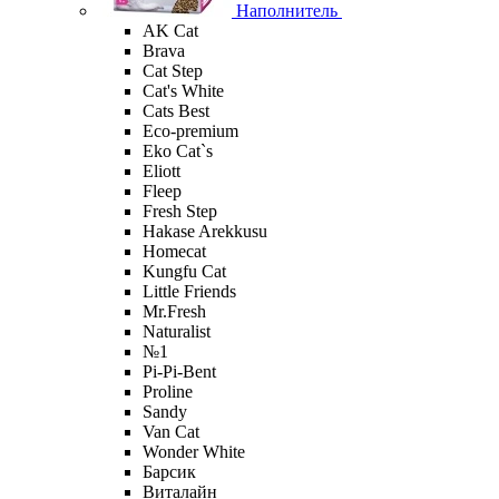
Наполнитель
AK Cat
Brava
Cat Step
Cat's White
Cats Best
Eco-premium
Eko Cat`s
Eliott
Fleep
Fresh Step
Hakase Arekkusu
Homecat
Kungfu Cat
Little Friends
Mr.Fresh
Naturalist
№1
Pi-Pi-Bent
Proline
Sandy
Van Cat
Wonder White
Барсик
Виталайн