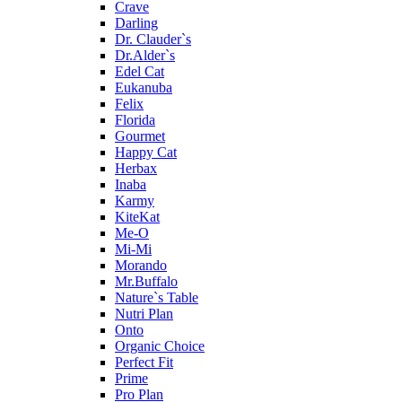
Crave
Darling
Dr. Clauder`s
Dr.Alder`s
Edel Cat
Eukanuba
Felix
Florida
Gourmet
Happy Cat
Herbax
Inaba
Karmy
KiteKat
Me-O
Mi-Мi
Morando
Mr.Buffalo
Nature`s Table
Nutri Plan
Onto
Organic Сhoice
Perfect Fit
Prime
Pro Plan