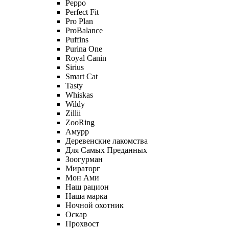
Peppo
Perfect Fit
Pro Plan
ProBalance
Puffins
Purina One
Royal Canin
Sirius
Smart Cat
Tasty
Whiskas
Wildy
Zillii
ZooRing
Амурр
Деревенские лакомства
Для Самых Преданных
Зоогурман
Мираторг
Мон Ами
Наш рацион
Наша марка
Ночной охотник
Оскар
Прохвост