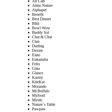
All Cats
Almo Nature
Alphapet
Benefit
Best Dinner
Blitz
Bowl Wow
Buddy Sol
Chat & Chat
Clan
Darling
Dezzie
Elato
Eukanuba
Felix
Gina
Glance
Karmy
KiteKat
Morando
Mr.Buffalo
Myfood
Mystic
Nature`s Table
Pawpaw