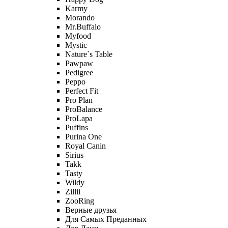
Karmy
Morando
Mr.Buffalo
Myfood
Mystic
Nature`s Table
Pawpaw
Pedigree
Peppo
Perfect Fit
Pro Plan
ProBalance
ProLapa
Puffins
Purina One
Royal Canin
Sirius
Takk
Tasty
Wildy
Zillii
ZooRing
Верные друзья
Для Самых Преданных