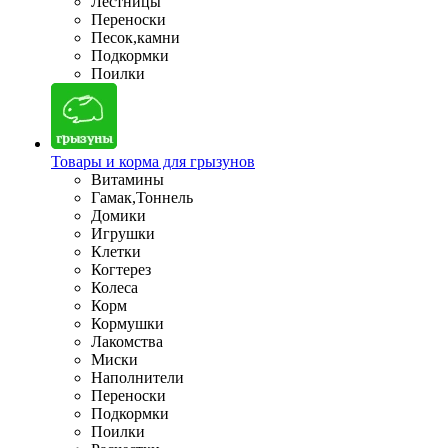
Лестницы
Переноски
Песок,камни
Подкормки
Поилки
Товары и корма для грызунов
Витамины
Гамак,Тоннель
Домики
Игрушки
Клетки
Когтерез
Колеса
Корм
Кормушки
Лакомства
Миски
Наполнители
Переноски
Подкормки
Поилки