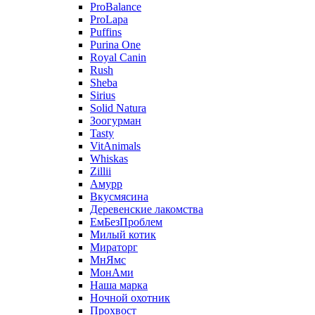
ProBalance
ProLapa
Puffins
Purina One
Royal Canin
Rush
Sheba
Sirius
Solid Natura
Зоогурман
Tasty
VitAnimals
Whiskas
Zillii
Амурр
Вкусмясина
Деревенские лакомства
ЕмБезПроблем
Милый котик
Мираторг
МнЯмс
МонАми
Наша марка
Ночной охотник
Прохвост