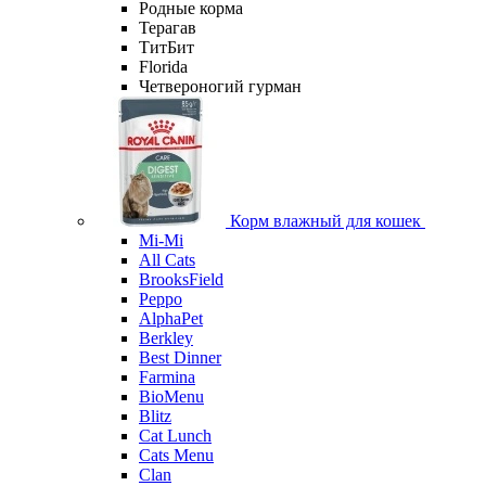
Родные корма
Терагав
ТитБит
Florida
Четвероногий гурман
Корм влажный для кошек
Mi-Мi
All Cats
BrooksField
Peppo
AlphaPet
Berkley
Best Dinner
Farmina
BioMenu
Blitz
Cat Lunch
Cats Menu
Clan