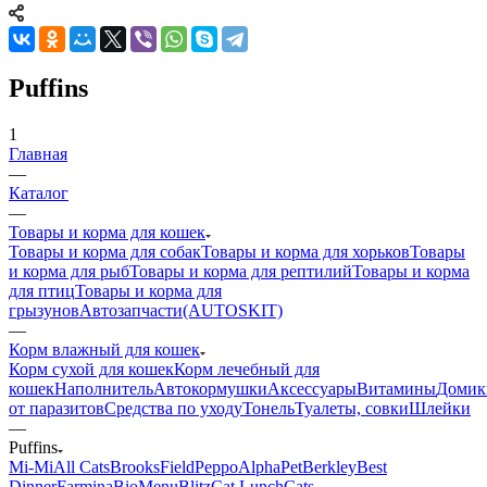
Puffins
1
Главная
—
Каталог
—
Товары и корма для кошек
Товары и корма для собак
Товары и корма для хорьков
Товары
и корма для рыб
Товары и корма для рептилий
Товары и корма
для птиц
Товары и корма для
грызунов
Автозапчасти(AUTOSKIT)
—
Корм влажный для кошек
Корм сухой для кошек
Корм лечебный для
кошек
Наполнитель
Автокормушки
Аксессуары
Витамины
Домик
от паразитов
Средства по уходу
Тонель
Туалеты, совки
Шлейки
—
Puffins
Mi-Мi
All Cats
BrooksField
Peppo
AlphaPet
Berkley
Best
Dinner
Farmina
BioMenu
Blitz
Cat Lunch
Cats