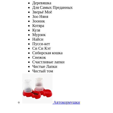
Деревяшка
Для Самых Преданных
Зверьё Моё
Зоо Няня
Зооник
Котяра
Кузя
Мурзик
Найси
Пусси-кет
Си Си Кэт
Сибирская кошка
Снежок
Счастливые лапки
Чистые Лапки
Чистый том
Автокормушки