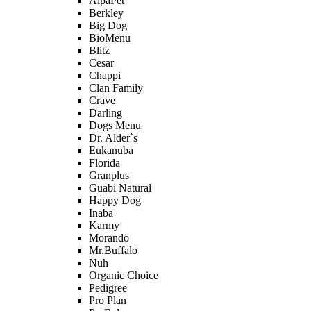
AlpaPet
Berkley
Big Dog
BioMenu
Blitz
Cesar
Chappi
Clan Family
Crave
Darling
Dogs Menu
Dr. Alder`s
Eukanuba
Florida
Granplus
Guabi Natural
Happy Dog
Inaba
Karmy
Morando
Mr.Buffalo
Nuh
Organic Сhoice
Pedigree
Pro Plan