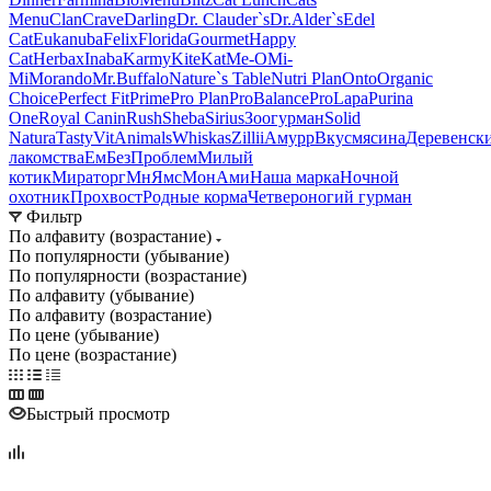
Menu
Clan
Crave
Darling
Dr. Clauder`s
Dr.Alder`s
Edel
Cat
Eukanuba
Felix
Florida
Gourmet
Happy
Cat
Herbax
Inaba
Karmy
KiteKat
Me-O
Mi-
Мi
Morando
Mr.Buffalo
Nature`s Table
Nutri Plan
Onto
Organic
Сhoice
Perfect Fit
Prime
Pro Plan
ProBalance
ProLapa
Purina
One
Royal Canin
Rush
Sheba
Sirius
Зоогурман
Solid
Natura
Tasty
VitAnimals
Whiskas
Zillii
Амурр
Вкусмясина
Деревенск
лакомства
ЕмБезПроблем
Милый
котик
Мираторг
МнЯмс
МонАми
Наша марка
Ночной
охотник
Прохвост
Родные корма
Четвероногий гурман
Фильтр
По алфавиту (возрастание)
По популярности (убывание)
По популярности (возрастание)
По алфавиту (убывание)
По алфавиту (возрастание)
По цене (убывание)
По цене (возрастание)
Быстрый просмотр