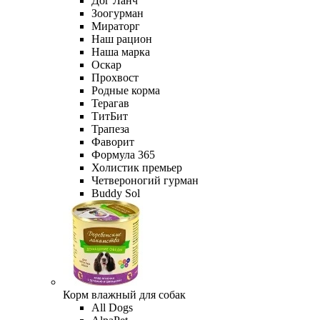
Дог Ланч
Зоогурман
Мираторг
Наш рацион
Наша марка
Оскар
Прохвост
Родные корма
Терагав
ТитБит
Трапеза
Фаворит
Формула 365
Холистик премьер
Четвероногий гурман
Buddy Sol
Корм влажный для собак
All Dogs