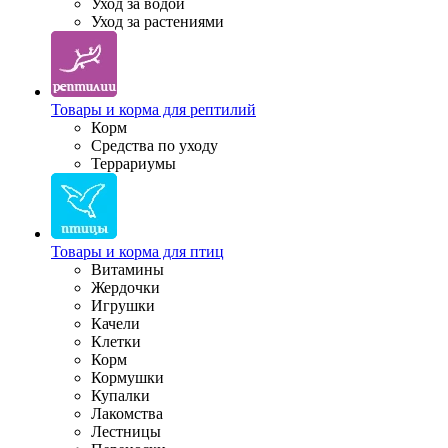
Уход за водой
Уход за растениями
Товары и корма для рептилий
Корм
Средства по уходу
Террариумы
Товары и корма для птиц
Витамины
Жердочки
Игрушки
Качели
Клетки
Корм
Кормушки
Купалки
Лакомства
Лестницы