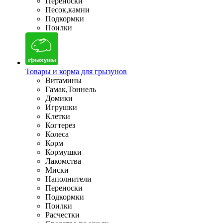
Переноски
Песок,камни
Подкормки
Поилки
Товары и корма для грызунов
Витамины
Гамак,Тоннель
Домики
Игрушки
Клетки
Когтерез
Колеса
Корм
Кормушки
Лакомства
Миски
Наполнители
Переноски
Подкормки
Поилки
Расчестки